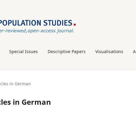
Special Issues
Descriptive Papers
Visualisations
A
ticles in German
icles in German